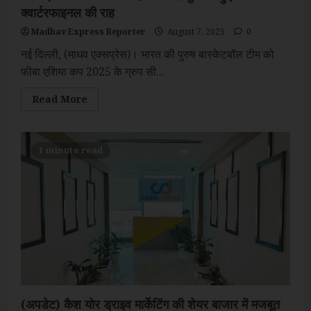
क्वार्टरफाइनल की राह
Madhav Express Reporter
August 7, 2025
0
नई दिल्ली, (माधव एक्सप्रेस)। भारत की पुरुष बास्केटबॉल टीम को
फीबा एशिया कप 2025 के ग्रुप सी...
Read
Read More
more
about
फीबा
एशिया
कप
1 minute read
में
चीन
से
हार
के
बाद
मुश्किल
हुई
भारत
के
क्वार्टरफाइनल
की
राह
(अपडेट) कैश योर ड्राइव मार्केटिंग की शेयर बाजार में मजबूत