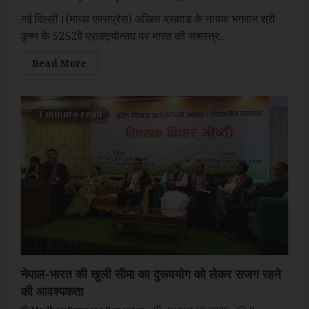
नई दिल्ली।(माधव एक्सप्रेस) अखिल ब्रह्मांड के नायक भगवान श्री
कृष्ण के 5252वें प्राक्ट्योत्सव पर भारत की सशस्त्र...
Read
Read More
more
about
श्रीकृष्ण
जन्मभूमि
पर
1 minute read
जन्माष्टमी
के
दिन
‘ऑपरेशन
सिंदूर
के
महिमा
मंडन
की
तैयारी
:
वात्सल्य
राय
नेपाल-भारत की खुली सीमा का दुरूपयोग को लेकर सजग रहने
की आवश्यकता