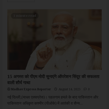
more
about
लाल
किले
पर
1 minute read
स्वतंत्रता
दिवस
समारोह
में
देशभर
से
आए
पंचायत
प्रतिनिधि
होंगे
विशेष
अतिथि
15 अगस्त को पीएम मोदी सुनाएंगे ऑपरेशन सिंदूर की सफलता
वाली शौर्य गाथा
Madhav Express Reporter
August 14, 2025
0
नई दिल्ली,(माधव एक्सप्रेस)। पहलगाम हमले के बाद पाकिस्तान और
पाकिस्तान अधिकृत कश्मीर (पीओके) में आतंकी व सैन्य...