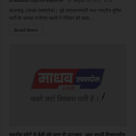
Madhav Express Reporter
August 10, 2025
0
काठमांडू, (माधव एक्सप्रेस)। पूर्व उप्रधानमंत्री तथा राष्ट्रीय मुक्ति
पार्टी के अध्यक्ष राजेन्द्र महतो ने रविवार को कहा...
Read
Read More
more
about
नेपाल-
भारत
की
खुली
सीमा
का
दुरूपयोग
को
लेकर
सजग
रहने
की
आवश्यकता
सुप्रीम कोर्ट ने ईडी को लगा दी फटकार, आप सालों विचाराधीन