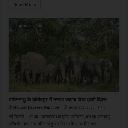
Read
Read More
more
about
15
अगस्त
को
1 minute read
पीएम
मोदी
सुनाएंगे
ऑपरेशन
सिंदूर
की
सफलता
वाली
शौर्य
गाथा
तमिलनाडु के कोयंबटूर में मनाया जाएगा विश्व हाथी दिवस
Madhav Express Reporter
August 11, 2025
0
नई दिल्ली। (माधव एक्सप्रेस) केंद्रीय पर्यावरण, वन एवं जलवायु
परिवर्तन मंत्रालय तमिलनाडु वन विभाग के साथ मिलकर...