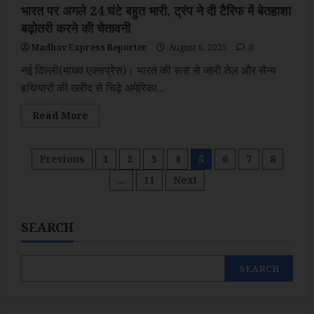
भारत पर अगले 24 घंटे बहुत भारी, ट्रंप ने दी टैरिफ में बेतहाशा
बढ़ोतरी करने की चेतावनी
Madhav Express Reporter
August 6, 2025
0
नई दिल्ली(माधव एक्सप्रेस)। भारत की रूस से जारी तेल और सैन्य
हथियारों की खरीद से चिढ़े अमेरिका...
Read
Read More
more
about
भारत
पर
Posts
Previous
1
2
3
4
5
6
7
8
अगले
24
…
11
Next
घंटे
pagination
बहुत
भारी,
ट्रंप
ने
SEARCH
दी
टैरिफ
में
बेतहाशा
SEARCH
बढ़ोतरी
करने
की
चेतावनी