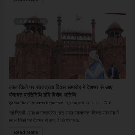
more
about
103
मिनट
लंबा
1 minute read
भाषण
देकर
अपने
ही
पुराने
रिकॉर्ड
को
पीएम
मोदी
ने
तोड़ा
लाल किले पर स्वतंत्रता दिवस समारोह में देशभर से आए
पंचायत प्रतिनिधि होंगे विशेष अतिथि
Madhav Express Reporter
August 14, 2025
0
नई दिल्ली।(माधव एक्सप्रेस) इस साल स्वतंत्रता दिवस समारोह में
लाल किले पर देशभर से आए 210 पंचायत...
Read
Read More