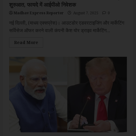
शुरुआत, फायदे में आईपीओ निवेशक
Madhav Express Reporter
August 7, 2025
0
नई दिल्ली, (माधव एक्सप्रेस)। आउटडोर एडवरटाइजिंग और मार्केटिंग
सर्विसेज ऑफर करने वाली कंपनी कैश योर ड्राइव मार्केटिंग...
Read
Read More
more
about
(अपडेट)
कैश
योर
ड्राइव
मार्केटिंग
की
शेयर
बाजार
में
मजबूत
शुरुआत,
फायदे
में
आईपीओ
निवेशक