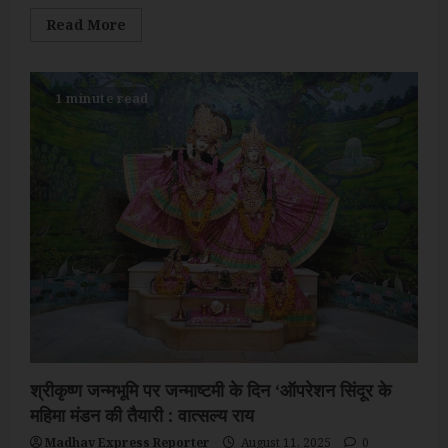
Read
Read More
more
about
तमिलनाडु
के
कोयंबटूर
1 minute read
में
मनाया
जाएगा
विश्व
हाथी
दिवस
श्रीकृष्ण जन्मभूमि पर जन्माष्टमी के दिन ‘ऑपरेशन सिंदूर के
महिमा मंडन की तैयारी : वात्सल्य राय
Madhav Express Reporter
August 11, 2025
0