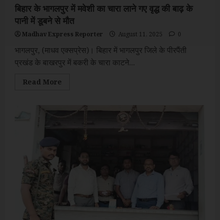
बिहार के भागलपुर में मवेशी का चारा लाने गए वृद्ध की बाढ़ के
पानी में डूबने से मौत
Madhav Express Reporter
August 11, 2025
0
भागलपुर, (माधव एक्सप्रेस)। बिहार में भागलपुर जिले के पीरपैंती
प्रखंड के बाखरपुर में बकरी के चारा काटने...
Read
Read More
more
about
बिहार
के
भागलपुर
में
मवेशी
का
चारा
लाने
गए
वृद्ध
की
बाढ़
के
पानी
में
डूबने
से
मौत