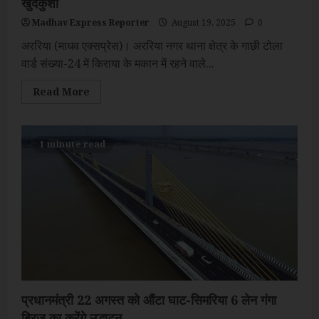
खुदकुशी
Madhav Express Reporter
August 19, 2025
0
अररिया (माधव एक्सप्रेस)। अररिया नगर थाना क्षेत्र के गाछी टोला
वार्ड संख्या-24 में किराया के मकान में रहने वाले...
Read
Read More
more
about
पत्नी
को
मायके
1 minute read
पहुंचाकर
लौटे
युवक
ने
फांसी
लगाकर
की
खुदकुशी
प्रधानमंत्री 22 अगस्त को औंटा घाट-सिमरिया 6 लेन गंगा
ब्रिज का करेंगे उद्धाटन