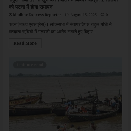
को पटना में होगा समापन
Madhav Express Reporter
August 15, 2025
0
पटना(माधव एक्सप्रेस)। लोकसभा में नेताप्रतिपक्ष राहुल गांधी ने
मतदाता सूचियों में गड़बड़ी का आरोप लगाते हुए बिहार...
Read
Read More
more
about
राहुल
गांधी
17
1 minute read
से
शुरु
करेंगे
वोटर
अधिकार
यात्रा,
1
सितंबर
को
पटना
में
होगा
समापन