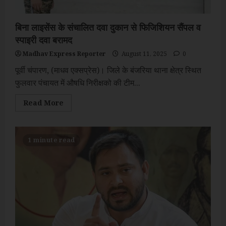
बिना लाइसेंस के संचालित दवा दुकान से फिजिशियन सैंपल व
स्पाइरी दवा बरामद
Madhav Express Reporter
August 11, 2025
0
पूर्वी चंपारण, (माधव एक्सप्रेस)। जिले के बंजरिया थाना क्षेत्र स्थित
फुलवार पंचायत में औषधि निरीक्षको की टीम...
Read
Read More
more
about
बिना
लाइसेंस
के
1 minute read
संचालित
दवा
दुकान
से
फिजिशियन
सैंपल
व
स्पाइरी
दवा
बरामद