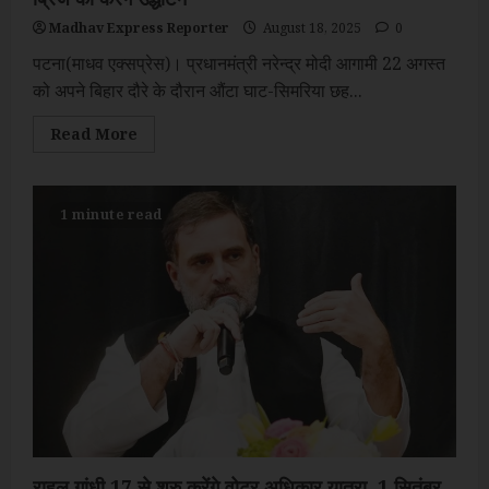
Madhav Express Reporter
August 18, 2025
0
पटना(माधव एक्सप्रेस)। प्रधानमंत्री नरेन्द्र मोदी आगामी 22 अगस्त
को अपने बिहार दौरे के दौरान औंटा घाट-सिमरिया छह...
Read
Read More
more
about
प्रधानमंत्री
22
अगस्त
1 minute read
को
औंटा
घाट-
सिमरिया
6
लेन
गंगा
ब्रिज
का
करेंगे
उद्धाटन
राहुल गांधी 17 से शुरु करेंगे वोटर अधिकार यात्रा, 1 सितंबर