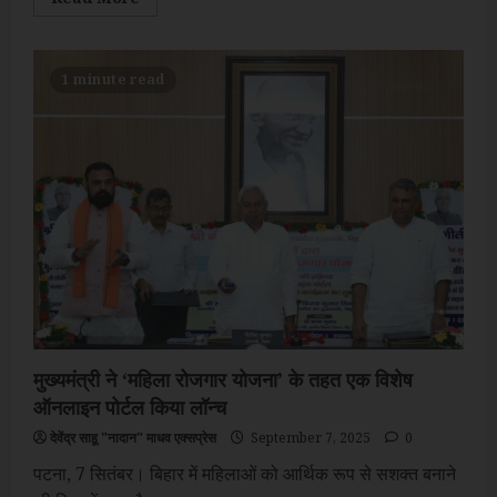
more
about
बिहार
के
वोटिंग
1 minute read
उत्साह
ने
दुनिया
का
खींचा
ध्यान,
देश
की
राजनीति
और
आगामी
चुनावों
के
समीकरण
बदलने
के
संकेत
मुख्यमंत्री ने ‘महिला रोजगार योजना’ के तहत एक विशेष
ऑनलाइन पोर्टल किया लॉन्च
देवेंद्र साहू "नादान" माधव एक्सप्रेस
September 7, 2025
0
पटना, 7 सितंबर। बिहार में महिलाओं को आर्थिक रूप से सशक्त बनाने