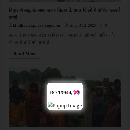
बिहार में बाढ़ के साथ उत्तर बिहार के आठ जिलों में ऑरेंज अलर्ट
जारी
Madhav Express Reporter
August 12, 2025
0
पटना, (माधव एक्सप्रेस )।बिहार में लगातार हाे रही भारी बारिश और
नेपाल से छाेड़े गये पानी से...
Read
Read More
more
about
बिहार
में
बाढ़
के
साथ
×
उत्तर
बिहार
RO 13944/189
के
आठ
जिलों
में
ऑरेंज
अलर्ट
जारी