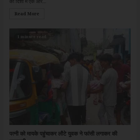
की दिशा में एक और...
Read
Read More
more
about
मुख्यमंत्री
ने
‘महिला
1 minute read
रोजगार
योजना’
के
तहत
एक
विशेष
ऑनलाइन
पोर्टल
किया
लॉन्च
पत्नी को मायके पहुंचाकर लौटे युवक ने फांसी लगाकर की