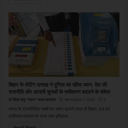
more
about
एशिया
पैसिफिक
एक्सीलेंस
अवॉर्ड
2026
में
की
उत्कृष्ट
प्रतिभाओं
और
व्यवसायियों
का
हुआ
सम्मान
बिहार के वोटिंग उत्साह ने दुनिया का खींचा ध्यान, देश की
राजनीति और आगामी चुनावों के समीकरण बदलने के संकेत
देवेंद्र साहू "नादान" माधव एक्सप्रेस
November 7, 2025
0
भारत के राजनीतिक नक्शे पर असर डालने वाला है बिहार, 64.66
प्रतिशत मतदान के साथ रचा इतिहास...
Read
Read More