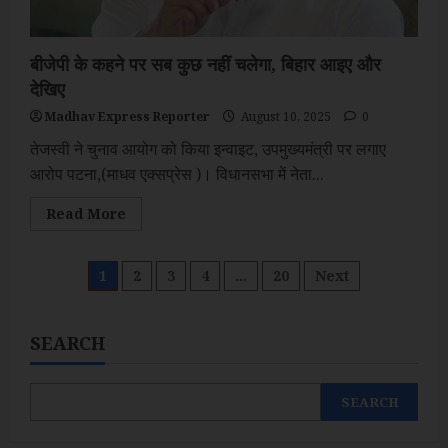
बीजेपी के कहने पर सब कुछ नहीं चलेगा, बिहार आइए और
देखिए
Madhav Express Reporter
August 10, 2025
0
तेजस्वी ने चुनाव आयोग को किया इन्वाइट, उपमुख्यमंत्री पर लगाए
आरोप पटना,(माधव एक्सप्रेस )। विधानसभा में नेता...
Read
Read More
more
about
बीजेपी
के
Posts
1
2
3
4
…
20
Next
कहने
पर
सब
pagination
कुछ
नहीं
SEARCH
चलेगा,
बिहार
आइए
और
SEARCH
देखिए