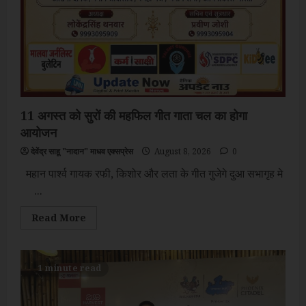
11 अगस्त को सुरों की महफिल गीत गाता चल का होगा
आयोजन
देवेंद्र साहू "नादान" माधव एक्सप्रेस
August 8, 2026
0
महान पार्श्व गायक रफी, किशोर और लता के गीत गुजेगे दुआ सभागृह मे
...
Read
Read More
more
about
11
अगस्त
को
1 minute read
सुरों
की
महफिल
गीत