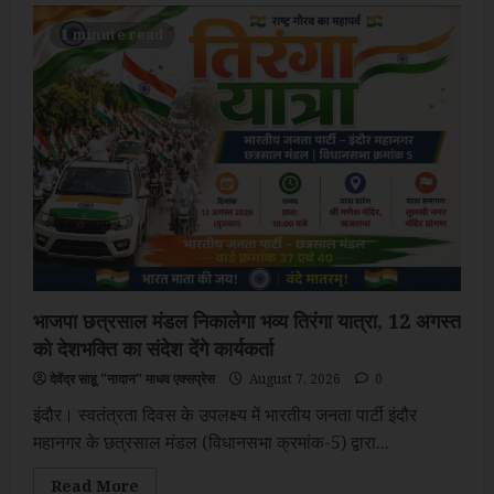
–
DGP
1 minute read
श्री
कैलाश
मकवाणा
की
अध्यक्षता
में
13वीं
पश्चिम
क्षेत्रीय
पुलिस
समन्वय
समिति
की
बैठक
आज
इंदौर
स्थित
ब्रिलियंट
भाजपा छत्रसाल मंडल निकालेगा भव्य तिरंगा यात्रा, 12 अगस्त
कन्वेंशन
सेंटर
को देशभक्ति का संदेश देंगे कार्यकर्ता
में
की
देवेंद्र साहू "नादान" माधव एक्सप्रेस
August 7, 2026
0
गई
आयोजित।
इंदौर। स्वतंत्रता दिवस के उपलक्ष्य में भारतीय जनता पार्टी इंदौर
महानगर के छत्रसाल मंडल (विधानसभा क्रमांक-5) द्वारा...
Read
Read More