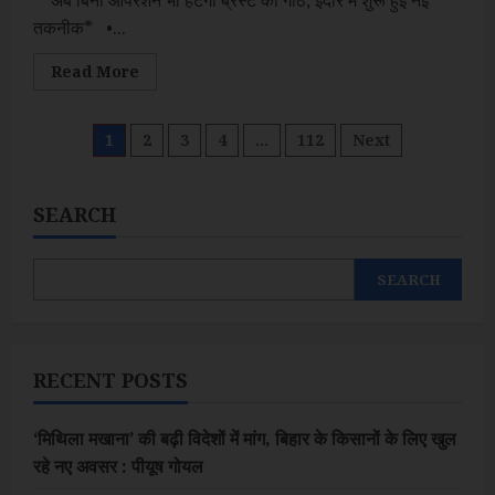
तकनीक* •...
Read
Read More
more
about
CVIC
ने
Posts
1
2
3
4
…
112
Next
शुरू
की
वैक्यूम
pagination
असिस्टेड
एक्सिशन
SEARCH
तकनीक
SEARCH
RECENT POSTS
‘मिथिला मखाना’ की बढ़ी विदेशों में मांग, बिहार के किसानों के लिए खुल
रहे नए अवसर : पीयूष गोयल