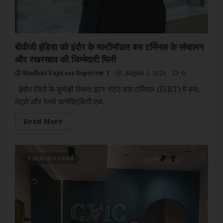
बीवीजी इंडिया को इंदौर के मल्टीमॉडल बस टर्मिनल के संचालन
और रखरखाव की जिम्मेदारी मिली
Madhav Express Reporter 1
August 5, 2026
0
इंदौर जिले के कुमेड़ी स्थित इंटर-स्टेट बस टर्मिनल (ISBT) में बस,
मेट्रो और रेलवे कनेक्टिविटी एक...
Read
Read More
more
about
बीवीजी
इंडिया
को
1 minute read
इंदौर
के
मल्टीमॉडल
बस
टर्मिनल
के
संचालन
और
रखरखाव