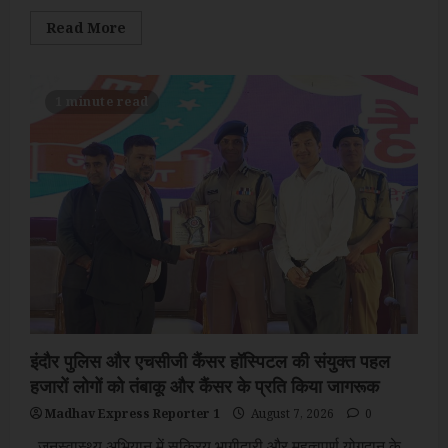
Read
Read More
more
about
रविवार
09
अगस्त
1 minute read
को
सुबह
11:00
बजे
से
शाम
7:00
बजे
तक
इंदौर पुलिस और एचसीजी कैंसर हॉस्पिटल की संयुक्त पहल
हजारों लोगों को तंबाकू और कैंसर के प्रति किया जागरूक
Madhav Express Reporter 1
August 7, 2026
0
जनस्वास्थ्य अभियान में सक्रिय भागीदारी और महत्वपूर्ण योगदान के