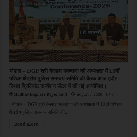
पहली
1 minute read
बार
सजेगा
‘मध्य
प्रदेश
फूड
फेस्टिवल’,
एक
ही
छत
के
नीचे
मिलेगा
प्रदेश
का
असली
भोपाल – DGP श्री कैलाश मकवाणा की अध्यक्षता में 13वीं
स्वाद
पश्चिम क्षेत्रीय पुलिस समन्वय समिति की बैठक आज इंदौर
स्थित ब्रिलियंट कन्वेंशन सेंटर में की गई आयोजित।
Madhav Express Reporter 1
August 7, 2026
0
भोपाल – DGP श्री कैलाश मकवाणा की अध्यक्षता में 13वीं पश्चिम
क्षेत्रीय पुलिस समन्वय समिति की...
Read
Read More
more
about
भोपाल