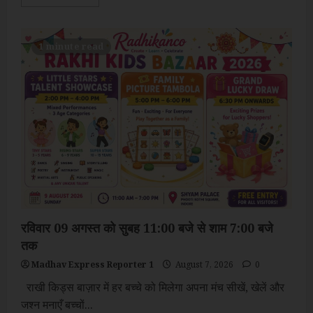
more
about
भाजपा
छत्रसाल
मंडल
1 minute read
निकालेगा
भव्य
तिरंगा
यात्रा,
12
अगस्त
को
देशभक्ति
का
संदेश
देंगे
कार्यकर्ता
रविवार 09 अगस्त को सुबह 11:00 बजे से शाम 7:00 बजे
तक
Madhav Express Reporter 1
August 7, 2026
0
राखी किड्स बाज़ार में हर बच्चे को मिलेगा अपना मंच सीखें, खेलें और
जश्न मनाएँ बच्चों...