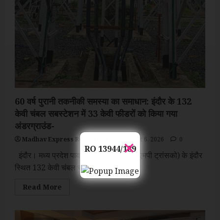
60 वर्ष पुरानी तकनीकी समस्या का समाधान: इंदौर के 132
केवी चंबल सबस्टेशन में 33 केवी फीडरों को किया गया
अंडरग्राउंड-
×
Madhav Express Reporter 1
August 6, 2026
0
RO 13944/189
इंदौर। मध्य प्रदेश पावर ट्रांसमिशन कंपनी (एमपी ट्रांसको) के इंदौर
स्थित 132 केवी चंबल सबस्टेशन में...
Read
Read More
more
about
60
वर्ष