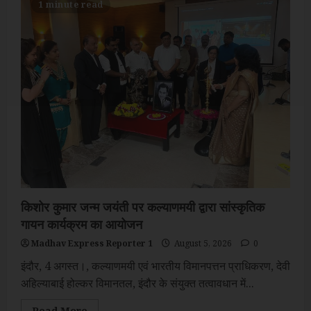
पुरानी
1 minute read
तकनीकी
समस्या
का
समाधान:
इंदौर
के
132
केवी
चंबल
सबस्टेशन
में
33
केवी
फीडरों
को
किया
गया
अंडरग्राउंड-
किशोर कुमार जन्म जयंती पर कल्याणमयी द्वारा सांस्कृतिक
गायन कार्यक्रम का आयोजन
Madhav Express Reporter 1
August 5, 2026
0
इंदौर, 4 अगस्त।, कल्याणमयी एवं भारतीय विमानपत्तन प्राधिकरण, देवी
अहिल्याबाई होल्कर विमानतल, इंदौर के संयुक्त तत्वावधान में...
Read
Read More