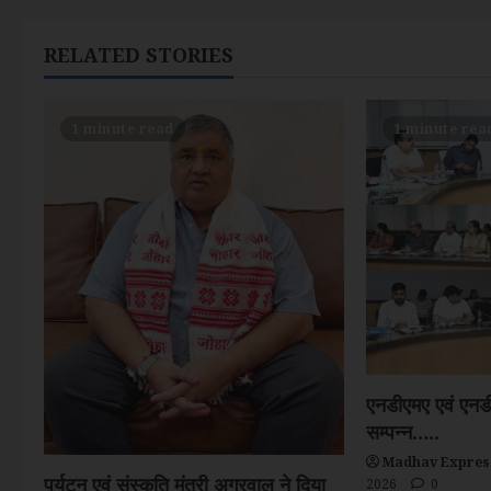
t
RELATED STORIES
n
a
1 minute read
1 minute rea
v
i
g
a
t
i
एनडीएमए एवं एनड
सम्पन्न…..
o
Madhav Express
पर्यटन एवं संस्कृति मंत्री अग्रवाल ने दिया
2026
0