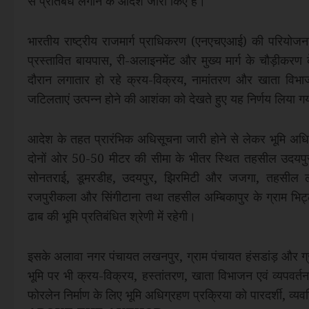
से प्रतिबंध लगाने के आदेश जारी किए हैं।
भारतीय राष्ट्रीय राजमार्ग प्राधिकरण (एनएचएआई) की परियोजना का
प्रस्तावित बायपास, री-अलाइनमेंट और मुख्य मार्ग के चौड़ीकरण क
दौरान लगातार हो रहे क्रय-विक्रय, नामांतरण और खाता विभाजन
जटिलताएं उत्पन्न होने की आशंका को देखते हुए यह निर्णय लिया ग
आदेश के तहत प्रारंभिक अधिसूचना जारी होने से लेकर भूमि अधिग्र
दोनों ओर 50-50 मीटर की सीमा के भीतर स्थित तहसील उदयपुर के ग
सोनतराई, डूमरडीह, उदयपुर, झिरमिटी और जजगा, तहसील लखन
रजपुरीकला और सिंगीटाना तथा तहसील अम्बिकापुर के ग्राम भिट्ठी
ढाब की भूमि प्रतिबंधित श्रेणी में रहेगी।
इसके अलावा नगर पंचायत लखनपुर, ग्राम पंचायत हंसडांड़ और ग्राम पं
भूमि पर भी क्रय-विक्रय, हस्तांतरण, खाता विभाजन एवं व्यपवर्तन
फोरलेन निर्माण के लिए भूमि अधिग्रहण प्रक्रिया को पारदर्शी, व्य