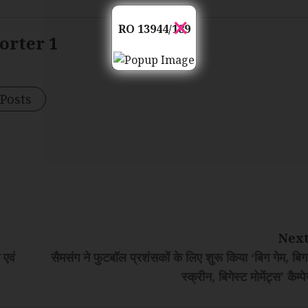
×
RO 13944/189
orter 1
 Posts
Next
एवं
सैमसंग ने फुटबॉल प्रशंसकों के लिए शुरू किया ‘बिग गेम, बि
स्क्रीन, बिगेस्ट मोमेंट्स’ कैम्प