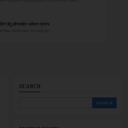
ंधन प्राधिकरण( सीजीएसडीएमए) में राष्ट्रीय आपदा प्रबंधन...
िंग हेतु ऑनलाईन आवेदन प्रारंभ
षा, स्वास्थ्य भवन, नवा रायपुर द्वारा...
SEARCH
SEARCH