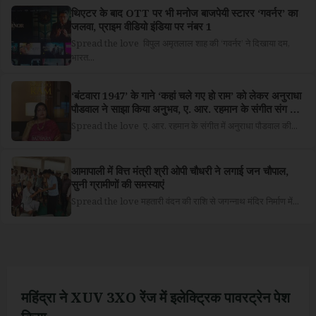
थिएटर के बाद OTT पर भी मनोज बाजपेयी स्टारर ‘गवर्नर’ का
जलवा, प्राइम वीडियो इंडिया पर नंबर 1
Spread the love विपुल अमृतलाल शाह की ‘गवर्नर’ ने दिखाया दम,
भारत...
‘बंटवारा 1947’ के गाने ‘कहां चले गए हो राम’ को लेकर अनुराधा
पौडवाल ने साझा किया अनुभव, ए. आर. रहमान के संगीत संग की
वापसी
Spread the love ए. आर. रहमान के संगीत में अनुराधा पौडवाल की...
आमापाली में वित्त मंत्री श्री ओपी चौधरी ने लगाई जन चौपाल,
सुनी ग्रामीणों की समस्याएं
Spread the love महतारी वंदन की राशि से जगन्नाथ मंदिर निर्माण में...
महिंद्रा ने XUV 3XO रेंज में इलेक्ट्रिक पावरट्रेन पेश