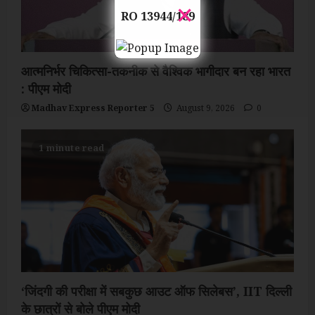
×
RO 13944/189
आत्मनिर्भर चिकित्सा-तकनीक से वैश्विक भागीदार बन रहा भारत
: पीएम मोदी
Madhav Express Reporter 5
August 9, 2026
0
1 minute read
‘जिंदगी की परीक्षा में सबकुछ आउट ऑफ सिलेबस’, IIT दिल्ली
के छात्रों से बोले पीएम मोदी