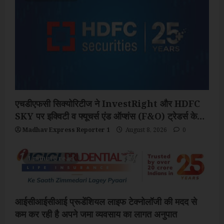
एचडीएफसी सिक्योरिटीज ने InvestRight और HDFC
SKY पर इक्विटी व फ्यूचर्स एंड ऑप्शंस (F&O) ट्रेडर्स के
लिए चुनी हुई एल्गोरिदमिक ट्रेडिंग रणनीतियां पेश कीं
Madhav Express Reporter 1
August 8, 2026
0
1 minute read
आईसीआईसीआई प्रूडेंशियल लाइफ टेक्नोलॉजी की मदद से
कम कर रही है अपने जमा व्यवसाय का लागत अनुपात