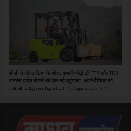
सीजी ने लॉन्च किया नेक्सोरा, अगली पीढ़ी की IE3 और IE4
जनरल पर्पज़ मोटर्स की एक नई श्रृंखला, अपने वैश्विक लो
वोल्टेज मोटर्स पोर्टफोलियो का विस्तार किया
Madhav Express Reporter 1
August 8, 2026
0