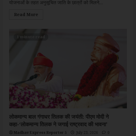
योजनाओं के तहत अनुसूचित जाति के छात्रों को मिलने...
Read
Read More
more
about
अनुसूचित
जाति
छात्रों
1 minute read
की
छात्रवृत्ति
में
रिकॉर्ड
वृद्धि,
74
लाख
से
अधिक
छात्रों
को
मिला
लाभ
लोकमान्य बाल गंगाधर तिलक की जयंती: पीएम मोदी ने
कहा-‘लोकमान्य तिलक ने जगाई राष्ट्रवाद की भावना’
Madhav Express Reporter 5
July 23, 2026
0