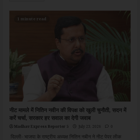
about
पीएम
मोदी
के
1 minute read
फैसले
का
स्वागत:
पेपर
लीक
मामले
में
फास्ट
ट्रैक
कोर्ट्स
गठन
पर
राज्यों
ने
की
सराहना
नीट मामले में नितिन नवीन की विपक्ष को खुली चुनौती, सदन में
करें चर्चा, सरकार हर सवाल का देगी जवाब
Madhav Express Reporter 5
July 23, 2026
0
दिल्ली- भाजपा के राष्ट्रीय अध्यक्ष नितिन नबीन ने नीट पेपर लीक