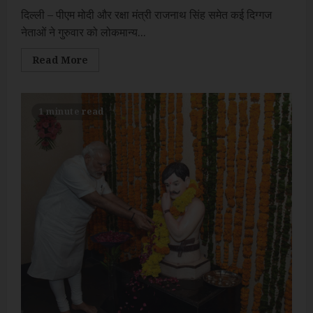
दिल्ली – पीएम मोदी और रक्षा मंत्री राजनाथ सिंह समेत कई दिग्गज
नेताओं ने गुरुवार को लोकमान्य...
Read
Read More
more
about
लोकमान्य
बाल
गंगाधर
1 minute read
तिलक
की
जयंती:
पीएम
मोदी
ने
कहा-‘लोकमान्य
तिलक
ने
जगाई
राष्ट्रवाद
की
भावना’