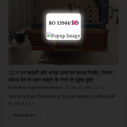
गठन:
पीएम
मोदी
×
RO 13944/189
12.5 टन दशहरी और लंगड़ा आमों का सफल निर्यात, निरंतर
कोल्ड चेन के तहत समुद्र के रास्ते से पहुंचा दुबई
Madhav Express Reporter 5
July 23, 2026
0
भारत के ताजे आम निर्यात क्षेत्र के लिए एक महत्वपूर्ण उपलब्धि दर्ज की
है। देश से 12.5...
Read
Read More
more
about
12.5