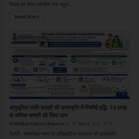
विवाद को लेकर कांग्रेस नेता राहुल...
Read
Read More
more
about
नीट
मामले
में
1 minute read
नितिन
नवीन
की
विपक्ष
को
खुली
चुनौती,
सदन
में
करें
चर्चा,
सरकार
हर
सवाल
का
अनुसूचित जाति छात्रों की छात्रवृत्ति में रिकॉर्ड वृद्धि, 74 लाख
देगी
जवाब
से अधिक छात्रों को मिला लाभ
Madhav Express Reporter 5
July 23, 2026
0
दिल्ली- सामाजिक न्याय एवं अधिकारिता मंत्रालय की छात्रवृत्ति