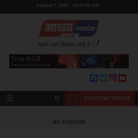
Skip
August 7, 2026
10:35:34 AM
to
content
YOUTUBE VIDEOS
Primary
Menu
RO 13944/189