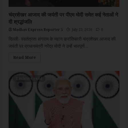
चंद्रशेखर आजाद की जयंती पर पीएम मोदी समेत कई नेताओं ने
दी श्रद्धांजलि
Madhav Express Reporter 5
July 23, 2026
0
दिल्ली- स्वतंत्रता संग्राम के महान क्रांतिकारी चंद्रशेखर आजाद की
जयंती पर प्रधानमंत्री नरेंद्र मोदी ने उन्हें भावपूर्ण...
Read
Read More
more
about
चंद्रशेखर
आजाद
की
1 minute read
जयंती
पर
पीएम
मोदी
समेत
कई
नेताओं
ने
दी
श्रद्धांजलि