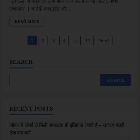
न्यू दिल्ली से पत्रकार ऊषा माहना की कलम से नई दिल्ली, माधव
एक्सप्रेस | चार्टर्ड अकाउंटेंट और...
Read
Read More
more
about
एनआरआई
परिवारों
Posts
1
2
3
4
…
11
Next
की
कर
और
pagination
संपत्ति
से
SEARCH
जुड़ी
मुश्किलों
को
आसान
SEARCH
बनाएगी
सीए
विनोद
रावल
की
नई
RECENT POSTS
पुस्तक
‘ब्रिजिंग
बॉर्डर्स’
जीवन में संघर्ष से मिली सफलता ही इतिहास रचती है – राजस्व मंत्री
टंक राम वर्मा