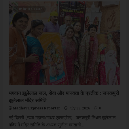
टन
दशहरी
1 minute read
और
लंगड़ा
आमों
का
सफल
निर्यात,
निरंतर
कोल्ड
चेन
के
तहत
समुद्र
के
रास्ते
से
पहुंचा
दुबई
भगवान झूलेलाल जल, सेवा और मानवता के प्रतीक : जनकपुरी
झूलेलाल मंदिर समिति
Madhav Express Reporter
July 22, 2026
0
नई दिल्ली (ऊषा महाना/माधव एक्सप्रेस) जनकपुरी स्थित झूलेलाल
मंदिर में मंदिर समिति के अध्यक्ष सुनील ममतानी...