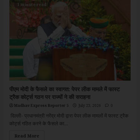
:
1 minute read
धर्मेंद्र
प्रधान
ने
शिक्षा
मंत्री
के
पद
से
दिया
इस्तीफा,
पोस्ट
में
लिखा-
युवाओं
की
भावनाओं
का
सम्मान
पीएम मोदी के फैसले का स्वागत: पेपर लीक मामले में फास्ट
ट्रैक कोर्ट्स गठन पर राज्यों ने की सराहना
Madhav Express Reporter 5
July 23, 2026
0
दिल्ली- प्रधानमंत्री नरेंद्र मोदी द्वारा पेपर लीक मामलों में फास्ट ट्रैक
कोर्ट्स गठित करने के फैसले का...
Read
Read More
more