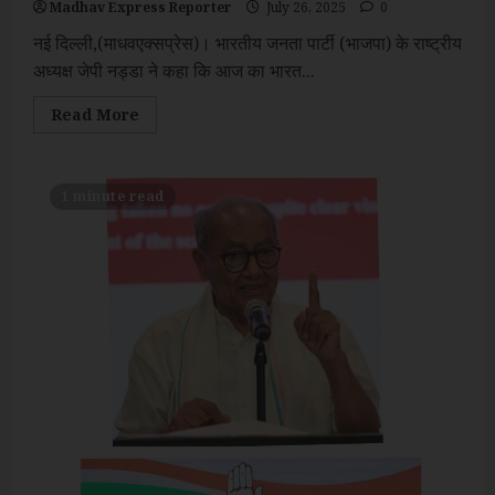
Madhav Express Reporter
July 26, 2025
0
नई दिल्ली,(माधवएक्सप्रेस)। भारतीय जनता पार्टी (भाजपा) के राष्ट्रीय
अध्यक्ष जेपी नड्डा ने कहा कि आज का भारत...
Read
Read More
more
about
उधर
से
गोली
1 minute read
चलेगी
तो
इधर
से
गोला
चलेगा,
यही
आज
के
भारत
का
न्यू
नॉर्मल
है:
जेपी
नड्डा