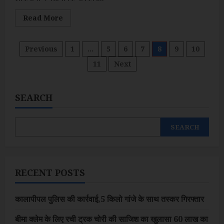
Read
Read More
more
about
हर
गांव
Posts
Previous
1
…
5
6
7
8
9
10
में
बनेगी
11
Next
सहकारी
pagination
समिति,
अब
तक
22,606
SEARCH
समितियां
गठित
:
अमित
SEARCH
शाह
RECENT POSTS
कालापीपल पुलिस की कार्रवाई,5 किलो गांजे के साथ तस्कर गिरफ्तार
बीमा क्लेम के लिए रची ट्रक चोरी की साजिश का खुलासा 60 लाख का