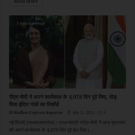
Read
Read More
more
about
संघ
द्वारा
मुस्लिम
1 minute read
समुदाय
के
साथ
तालमेल
बनाने
की
कवायद
मानी
जा
रही
मुलाकात
पीएम मोदी ने अपने कार्यकाल के 4,078 दिन पूरे किए, तोड़
दिया इंदिरा गांधी का रिकॉर्ड
Madhav Express Reporter
July 25, 2025
0
नई दिल्ली,(माधवएक्सप्रेस)। प्रधानमंत्री नरेंद्र मोदी ने आज शुक्रवार
को अपने कार्यकाल के 4,078 दिन पूरे कर लिए।...