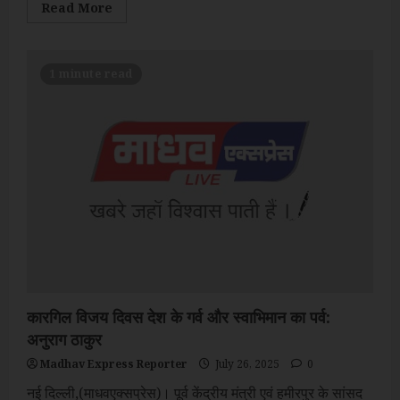
Read
Read More
more
about
प्रधानमंत्री
मोदी
दुनिया
1 minute read
के
सबसे
लोकप्रिय
नेता,
पीयूष
गोयल
समेत
कई
नेताओं
ने
जतायी
खुशी
कारगिल विजय दिवस देश के गर्व और स्वाभिमान का पर्व:
अनुराग ठाकुर
Madhav Express Reporter
July 26, 2025
0
नई दिल्ली,(माधवएक्सप्रेस)। पूर्व केंद्रीय मंत्री एवं हमीरपुर के सांसद