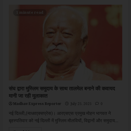
आर्गेनिक
काटन
के
1 minute read
नाम
पर
किसानों
से
धोखा
,
इंटरनेशनल
बदनामी,
2
लाख
करोड़
का
घोटाला:
दिग्विजय
सिंह
–
(
अमिताभ
संघ द्वारा मुस्लिम समुदाय के साथ तालमेल बनाने की कवायद
पाण्डेय
)
मानी जा रही मुलाकात
Madhav Express Reporter
July 25, 2025
0
नई दिल्ली,(माधवएक्सप्रेस)। आरएसएस प्रमुख मोहन भागवत ने
बृहस्पतिवार को नई दिल्ली में मुस्लिम मौलवियों, विद्वानों और समुदाय...