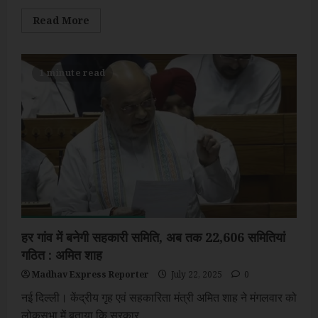
Read
Read More
more
about
19
दिनों
में
1 minute read
3.21
लाख
से
अधिक
तीर्थयात्रियों
ने
किए
बाबा
बर्फानी
के
दर्शन
हर गांव में बनेगी सहकारी समिति, अब तक 22,606 समितियां
गठित : अमित शाह
Madhav Express Reporter
July 22, 2025
0
नई दिल्ली। केंद्रीय गृह एवं सहकारिता मंत्री अमित शाह ने मंगलवार को
लोकसभा में बताया कि सरकार...