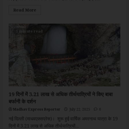
Read
Read More
more
about
धनखड़
के
इस्तीफे
1 minute read
पर
बोले
खड़गे-
हमें
लगता
है
दाल
में
कुछ
काला
है
।
19 दिनों में 3.21 लाख से अधिक तीर्थयात्रियों ने किए बाबा
बर्फानी के दर्शन
Madhav Express Reporter
July 22, 2025
0
नई दिल्ली (माधवएक्सप्रेस)। शुरू हुई वार्षिक अमरनाथ यात्रा के 19
दिनों में 3.21 लाख से अधिक तीर्थयात्रियों...