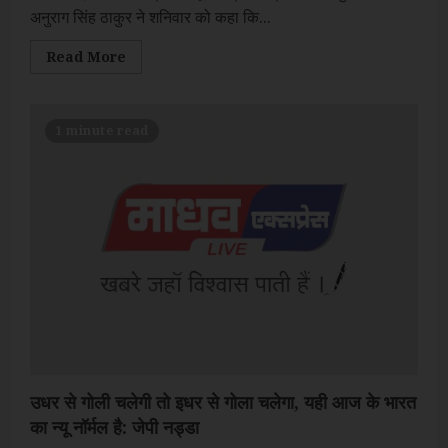
अनुराग सिंह ठाकुर ने शनिवार को कहा कि...
Read
Read More
more
about
कारगिल
विजय
दिवस
1 minute read
देश
के
गर्व
और
स्वाभिमान
का
पर्व:
अनुराग
ठाकुर
उधर से गोली चलेगी तो इधर से गोला चलेगा, यही आज के भारत
का न्यू नॉर्मल है: जेपी नड्डा