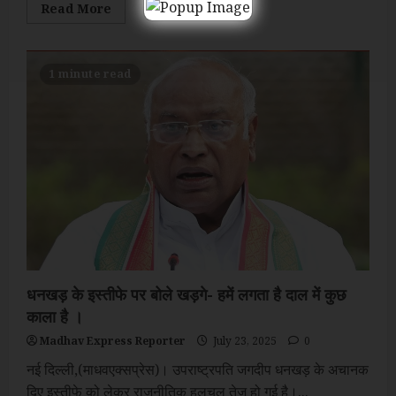
Read
Read More
more
about
प्रियंका
गांधी
वाड्रा
1 minute read
का
आरोप,
सदन
के
अंदर
विपक्षी
नेताओं
को
बोलने
नहीं
दिया
जाता
धनखड़ के इस्तीफे पर बोले खड़गे- हमें लगता है दाल में कुछ
काला है ।
Madhav Express Reporter
July 23, 2025
0
नई दिल्ली,(माधवएक्सप्रेस)। उपराष्ट्रपति जगदीप धनखड़ के अचानक
दिए इस्तीफे को लेकर राजनीतिक हलचल तेज हो गई है।...